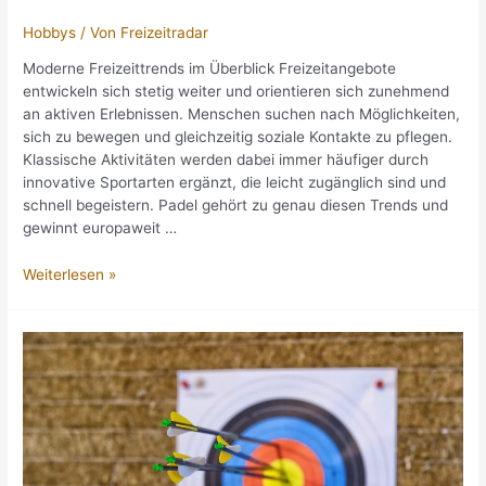
Hobbys
/ Von
Freizeitradar
Moderne Freizeittrends im Überblick Freizeitangebote
entwickeln sich stetig weiter und orientieren sich zunehmend
an aktiven Erlebnissen. Menschen suchen nach Möglichkeiten,
sich zu bewegen und gleichzeitig soziale Kontakte zu pflegen.
Klassische Aktivitäten werden dabei immer häufiger durch
innovative Sportarten ergänzt, die leicht zugänglich sind und
schnell begeistern. Padel gehört zu genau diesen Trends und
gewinnt europaweit …
Padel
Weiterlesen »
als
neue
Freizeitattraktion
mit
wachsendem
Potenzial