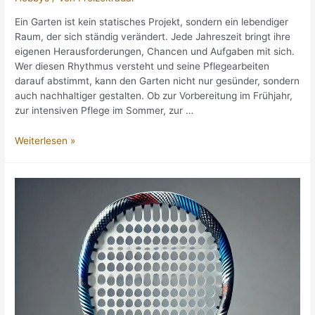
Ein Garten ist kein statisches Projekt, sondern ein lebendiger
Raum, der sich ständig verändert. Jede Jahreszeit bringt ihre
eigenen Herausforderungen, Chancen und Aufgaben mit sich.
Wer diesen Rhythmus versteht und seine Pflegearbeiten
darauf abstimmt, kann den Garten nicht nur gesünder, sondern
auch nachhaltiger gestalten. Ob zur Vorbereitung im Frühjahr,
zur intensiven Pflege im Sommer, zur …
Garten
Weiterlesen »
im
Wandel
der
Jahreszeiten
–
ein
Leitfaden
für
Hobbygärtner