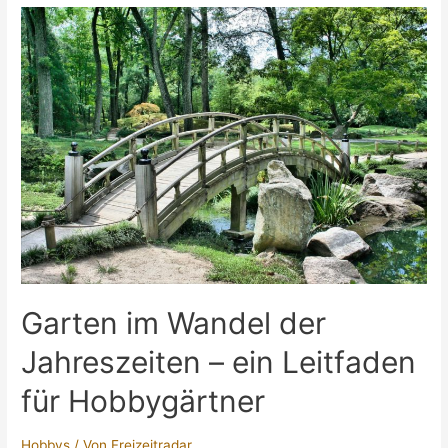
und
verträglich
backen
Garten im Wandel der
Jahreszeiten – ein Leitfaden
für Hobbygärtner
Hobbys
/ Von
Freizeitradar