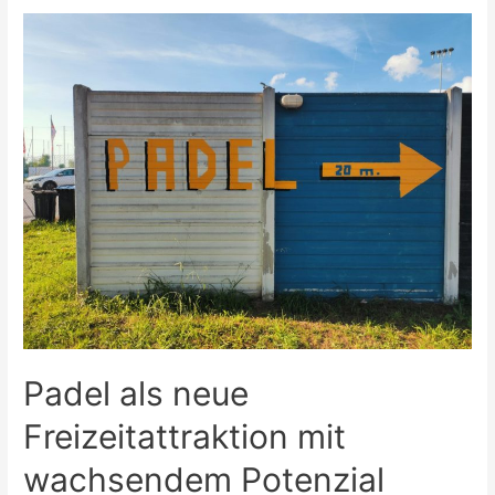
Wir
klären
auf!
Padel als neue
Freizeitattraktion mit
wachsendem Potenzial