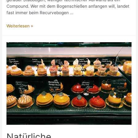
Compound. Wer mit dem Bogenschießen anfangen will, landet
fast immer beim Recurvebogen …
Recurvebogen:
Weiterlesen »
Warum
der
Klassiker
unter
den
Bögen
der
ideale
Einstieg
in
den
Bogensport
ist
Natürliche