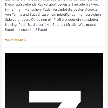
Dieser aufstrebende Racketsport begeistert gerade weltweit
immer mehr Menschen! Padel verbindet die besten Aspekte
von Tennis und Squash zu einem mitreißenden, temporeichen
Spielvergnügen. Ob du nun ein Profi bist oder ein kompletter
Neuling, Padel ist die perfekte Sportart für alle. Was macht
Padel so besonders? Padel …
Padel
Weiterlesen »
wie
die
Profis:
Adidas
Schläger
für
ein
unvergleichliches
Spielerlebnis