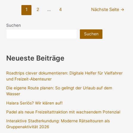
Seitennummerierung
1
2
…
4
Nächste Seite
→
der
Beiträge
Suchen
Suchen
Neueste Beiträge
Roadtrips clever dokumentieren: Digitale Helfer für Vielfahrer
und Freizeit-Abenteurer
Die eigene Route planen: So gelingt der Urlaub auf dem
Wasser
Halara Seriös? Wir klären auf!
Padel als neue Freizeitattraktion mit wachsendem Potenzial
Interaktive Stadterkundung: Moderne Rätseltouren als
Gruppenaktivität 2026